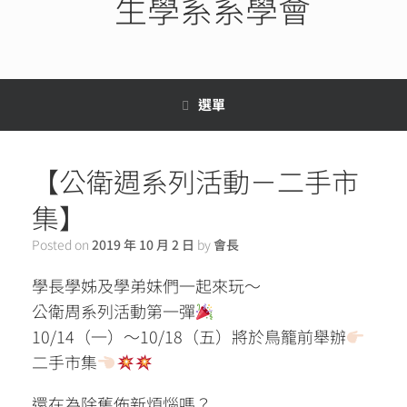
生學系系學會
選單
【公衛週系列活動－二手市
集】
Posted on
2019 年 10 月 2 日
by
會長
學長學姊及學弟妹們一起來玩～
公衛周系列活動第一彈
10/14（一）～10/18（五）將於鳥籠前舉辦
二手市集
還在為除舊佈新煩惱嗎？