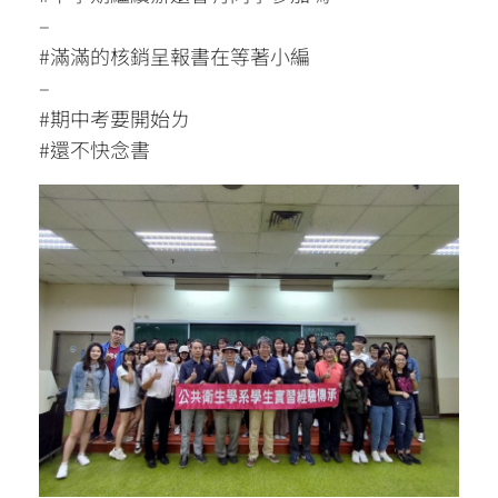
–
#滿滿的核銷呈報書在等著小編
–
#期中考要開始ㄌ
#還不快念書