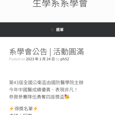
生學系系學會
選單
系學會公告 | 活動圓滿
Posted on
2023 年 1 月 24 日
by
ph52
第43屆全國公衛盃由國防醫學院主辦
今年中國醫成績優異、表現非凡！
恭賀參賽隊伍勇奪四座獎盃
得獎名單