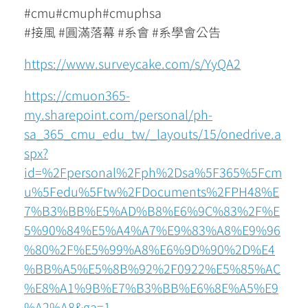
#cmu#cmuph#cmuphsa
#接風 #圓滿落幕 #系會 #系學會公告
https://www.surveycake.com/s/YyQA2
https://cmuon365-
my.sharepoint.com/personal/ph-
sa_365_cmu_edu_tw/_layouts/15/onedrive.a
spx?
id=%2Fpersonal%2Fph%2Dsa%5F365%5Fcm
u%5Fedu%5Ftw%2FDocuments%2FPH48%E
7%B3%BB%E5%AD%B8%E6%9C%83%2F%E
5%90%84%E5%A4%A7%E9%83%A8%E9%96
%80%2F%E5%99%A8%E6%9D%90%2D%E4
%BB%A5%E5%8B%92%2F0922%E5%85%AC
%E8%A1%9B%E7%B3%BB%E6%8E%A5%E9
%A2%A8&ga=1