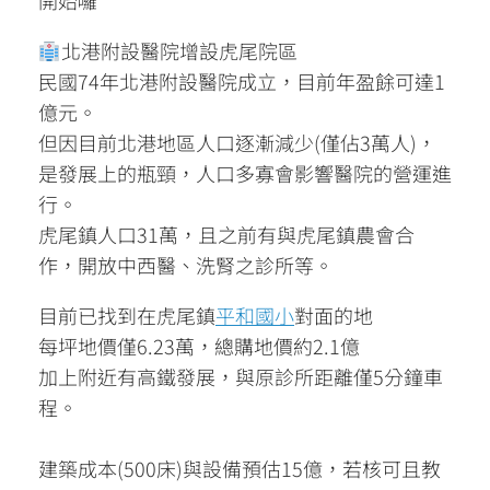
開始囉
北港附設醫院增設虎尾院區
民國74年北港附設醫院成立，目前年盈餘可達1
億元。
但因目前北港地區人口逐漸減少(僅佔3萬人)，
是發展上的瓶頸，人口多寡會影響醫院的營運進
行。
虎尾鎮人口31萬，且之前有與虎尾鎮農會合
作，開放中西醫、洗腎之診所等。
目前已找到在虎尾鎮
平和國小
對面的地
每坪地價僅6.23萬，總購地價約2.1億
加上附近有高鐵發展，與原診所距離僅5分鐘車
程。
建築成本(500床)與設備預估15億，若核可且教