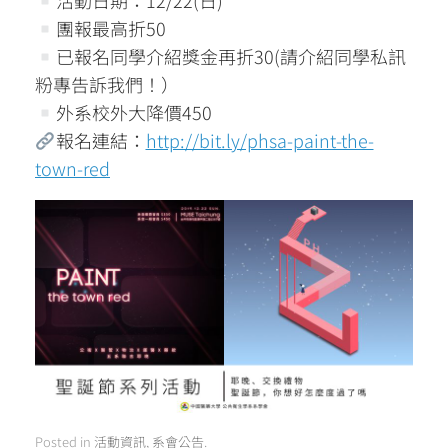
活動日期：12/22(日)
團報最高折50
已報名同學介紹獎金再折30(請介紹同學私訊
粉專告訴我們！）
外系校外大降價450
報名連結：
http://bit.ly/phsa-paint-the-
town-red
Posted in
活動資訊
,
系會公告
.