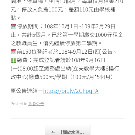
園地下停車場，租期10個月，每車位月租金210
元，停放人負擔100元，差額110元由學校補
貼。
停放期間：108年10月1日~109年2月29日
止，共計5個月。已於第一學期繳交1000元租金
之教職員生，優先繼續停放第二學期。
前150位登記者於108年9月12日(四)公告。
繳費：完成登記者請於108年9月16日
(一)08:00起至總務處出納(立夫教學大樓6樓行
政中心)繳費500元/學期（100元/月*5個月）
原公告連結－
https://bit.ly/2GFpqPA
Posted in
系會公告
.
Post navigation
←
【關於水湳...