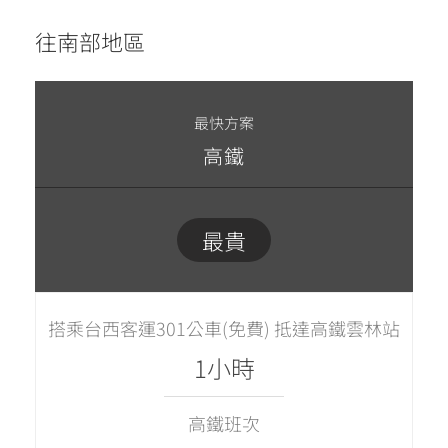
往南部地區
最快方案
高鐵
最貴
搭乘台西客運301公車(免費) 抵達高鐵雲林站
1小時
高鐵班次