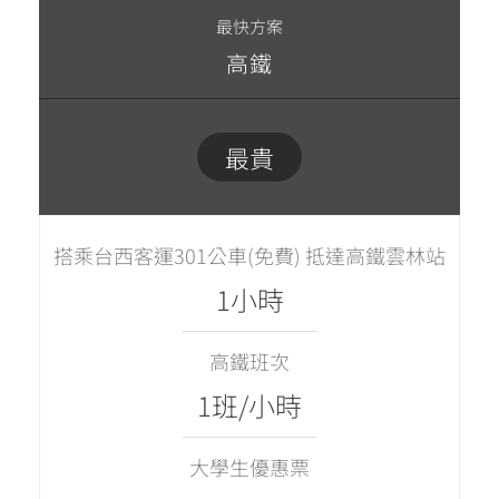
最快方案
高鐵
最貴
搭乘台西客運301公車(免費) 抵達高鐵雲林站
1小時
高鐵班次
1班/小時
大學生優惠票