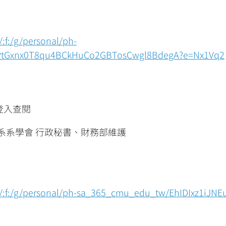
:f:/g/personal/ph-
tGxnx0T8qu4BCkHuCo2GBTosCwgl8BdegA?e=Nx1Vq2
可登入查閱
系系學會 行政秘書、財務部維護
/:f:/g/personal/ph-sa_365_cmu_edu_tw/EhIDIxz1iJN