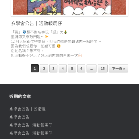
系學會公告｜活動報馬仔
「襪」
想不到名字玩「誕」ㄌ
聖誕節又來敲門啦～
12 月大家都忙得要命，但我們還是想霸佔你一點時間…
因為我們想跟你一起變可愛
活動名稱？想不到。
但活動好不好玩？好玩到你會想再來一次
1
2
3
4
5
6
...
15
下一頁 »
Post navigation
近期的文章
系學會公告｜公衛週
系學會公告
系學會公告 | 活動報馬仔
系學會公告 | 活動報馬仔