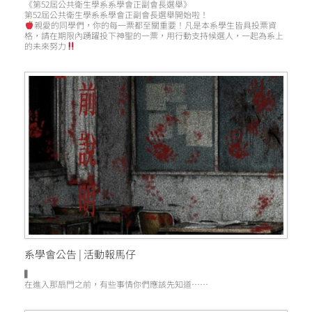
《第52屆公共衛生學系系學會正副會長選舉》
第52屆公共衛生學系系學會正副會長選舉開始啦！
親愛的同學們，你的每一票都至關重要！凡是本系學生皆具投票資
格，請在期限內踴躍投下神聖的一票，用行動支持候選人，一起為系上
的未來努力
系學會公告 | 活動報馬仔
▍
在進入那扇門之前，有些事情你們應該先知道……