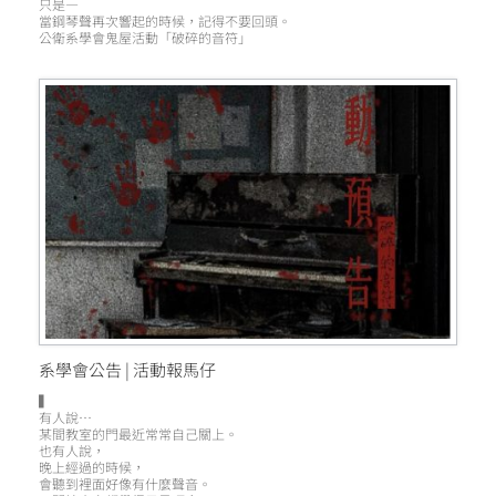
只是—
當鋼琴聲再次響起的時候，記得不要回頭。
公衛系學會鬼屋活動「破碎的音符」
系學會公告 | 活動報馬仔
▍
有人說…
某間教室的門最近常常自己關上。
也有人說，
晚上經過的時候，
會聽到裡面好像有什麼聲音。