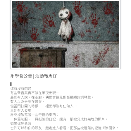
系學會公告 | 活動報馬仔
▍
你有沒有想過，
有些聲音其實不該在半夜出現…
最近有人說，在走廊，偶爾會聽見斷斷續續的鋼琴聲。
有人以為是誰在練琴，
但當門打開的時候——裡面卻沒有任何人⋯
直到有人發現，
房間裡散落著一些奇怪的東西：
一件舊制服、一頁撕破的日記、還有一張被分成好幾塊的照片。
如果你夠勇敢，
也許可以和你的隊友一起走進去看看，把那些被遺落的記憶拼湊回來，