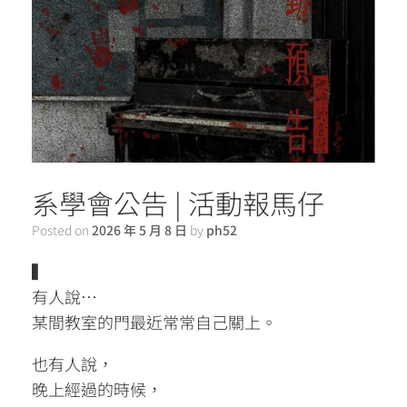
系學會公告 | 活動報馬仔
Posted on
2026 年 5 月 8 日
by
ph52
▍
有人說…
某間教室的門最近常常自己關上。
也有人說，
晚上經過的時候，