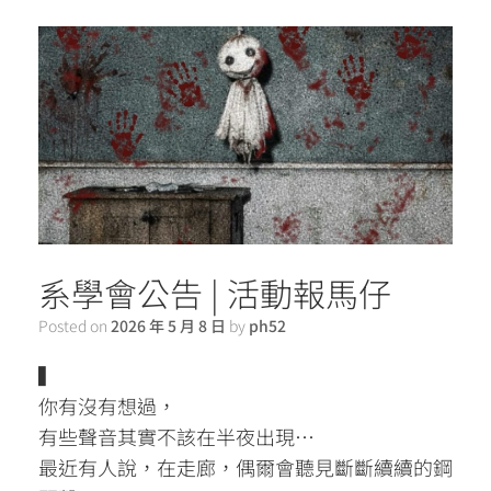
系學會公告 | 活動報馬仔
Posted on
2026 年 5 月 8 日
by
ph52
▍
你有沒有想過，
有些聲音其實不該在半夜出現…
最近有人說，在走廊，偶爾會聽見斷斷續續的鋼