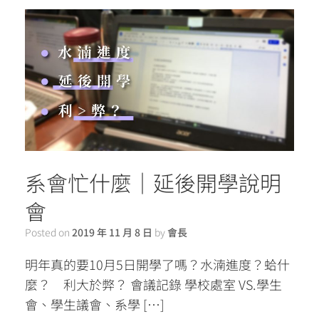
系會忙什麼｜延後開學說明
會
Posted on
2019 年 11 月 8 日
by
會長
明年真的要10月5日開學了嗎？水湳進度？蛤什
麼？ 利大於弊？ 會議記錄 學校處室 VS.學生
會、學生議會、系學 […]