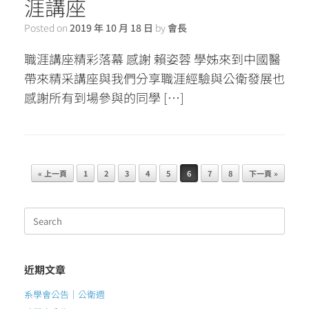
涯講座
Posted on
2019 年 10 月 18 日
by
會長
職涯講座精彩落幕 感謝 賴姿蓉 學姊來到中國醫
帶來精采講座與我們分享職涯經驗與公衛發展也
感謝所有到場參與的同學 […]
Post navigation
« 上一頁
1
2
3
4
5
6
7
8
下一頁 »
Search
for:
近期文章
系學會公告｜公衛週