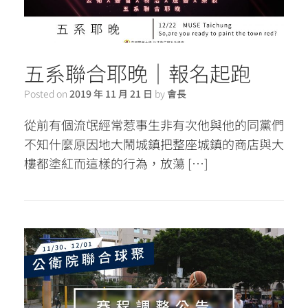
五系聯合耶晚｜報名起跑
Posted on
2019 年 11 月 21 日
by
會長
從前有個流氓經常惹事生非有次他與他的同黨們
不知什麼原因地大鬧城鎮把整座城鎮的商店與大
樓都塗紅而這樣的行為，放蕩 […]