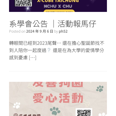
系學會公告 ｜活動報馬仔
Posted on
2024 年 9 月 6 日
by
ph52
轉眼間已經到2023尾聲⋯ 還在擔心聖誕節找不
到人陪你一起度過
還是在為大學的愛情學分
感到憂慮 […]