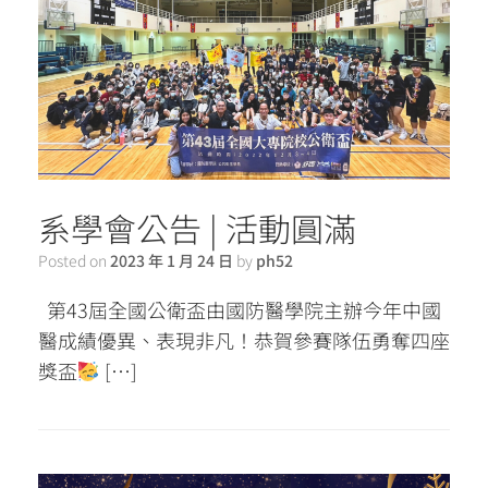
系學會公告 | 活動圓滿
Posted on
2023 年 1 月 24 日
by
ph52
第43屆全國公衛盃由國防醫學院主辦今年中國
醫成績優異、表現非凡！恭賀參賽隊伍勇奪四座
獎盃
[…]