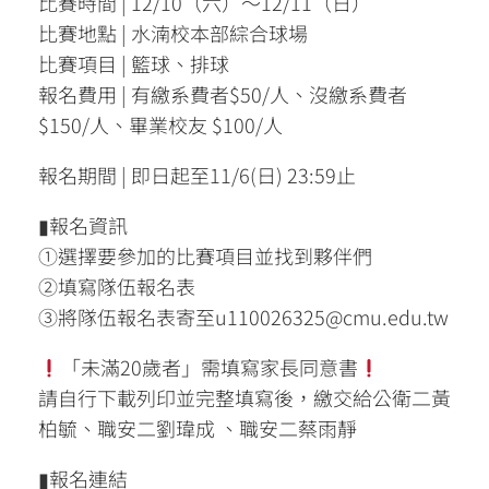
比賽時間 | 12/10（六）～12/11（日）
比賽地點 | 水湳校本部綜合球場
比賽項目 | 籃球、排球
報名費用 | 有繳系費者$50/人、沒繳系費者
$150/人、畢業校友 $100/人
報名期間 | 即日起至11/6(日) 23:59止
▮報名資訊
①選擇要參加的比賽項目並找到夥伴們
②填寫隊伍報名表
③將隊伍報名表寄至u110026325@cmu.edu.tw
「未滿20歲者」需填寫家長同意書
請自行下載列印並完整填寫後，繳交給公衛二黃
柏毓、職安二劉瑋成 、職安二蔡雨靜
▮報名連結