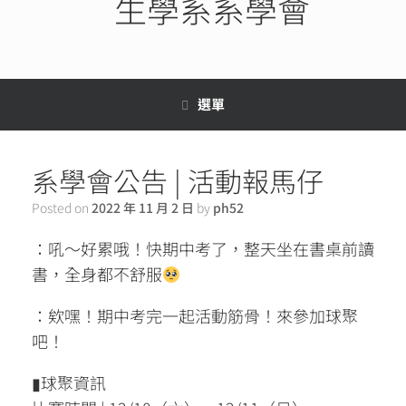
生學系系學會
選單
系學會公告 | 活動報馬仔
Posted on
2022 年 11 月 2 日
by
ph52
：吼～好累哦！快期中考了，整天坐在書桌前讀
書，全身都不舒服
：欸嘿！期中考完一起活動筋骨！來參加球聚
吧！
▮球聚資訊